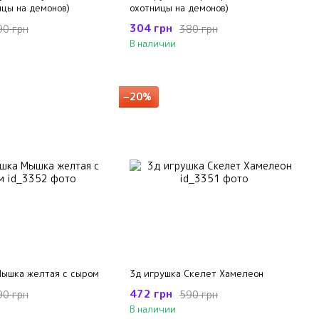
ицы на демонов)
охотницы на демонов)
304 грн
90 грн
380 грн
В наличии
−20%
Мышка желтая с сыром
3д игрушка Скелет Хамелеон
472 грн
90 грн
590 грн
В наличии