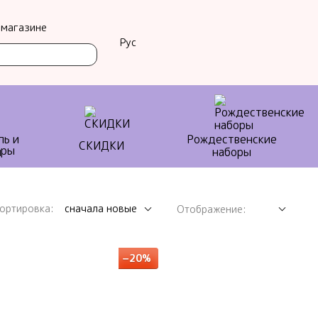
 магазине
Рус
ль и
Рождественские
СКИДКИ
ы
наборы
ортировка:
сначала новые
Отображение:
−20%