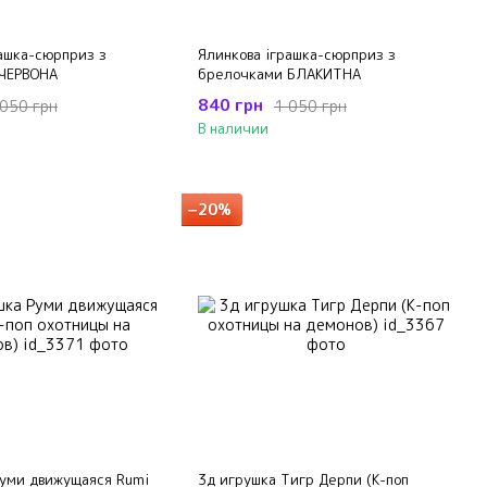
ашка-сюрприз з
Ялинкова іграшка-сюрприз з
ЧЕРВОНА
брелочками БЛАКИТНА
840 грн
 050 грн
1 050 грн
В наличии
−20%
Руми движущаяся Rumi
3д игрушка Тигр Дерпи (К-поп