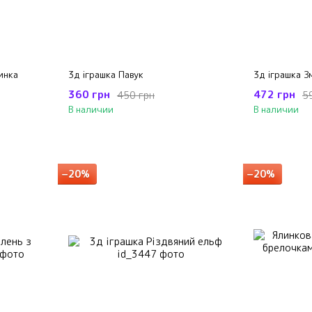
инка
3д іграшка Павук
3д іграшка З
360 грн
472 грн
450 грн
5
В наличии
В наличии
−20%
−20%