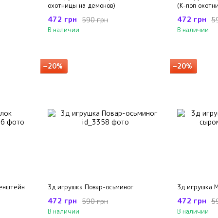
охотницы на демонов)
(К-поп охотн
472 грн
472 грн
590 грн
5
В наличии
В наличии
−20%
−20%
енштейн
3д игрушка Повар-осьминог
3д игрушка 
472 грн
472 грн
590 грн
5
В наличии
В наличии