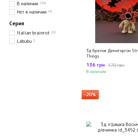
134
В наличии
74
Нет в наличии
Серия
20
Italian brainrot
2
Labubu
3д брелок Демогоргон St
Things
136 грн
170 грн
В наличии
−20%