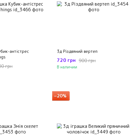
убик-антістрес
3д Різдвяний вертеп
ngs
720 грн
900 грн
00 грн
В наличии
−20%