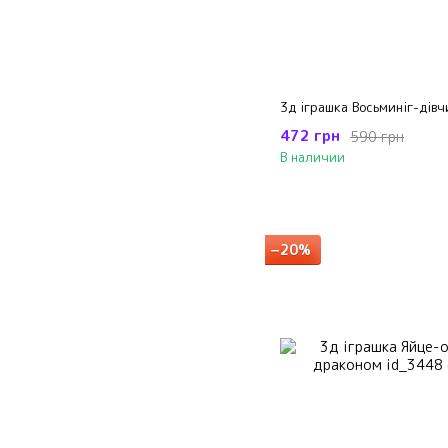
3д іграшка Восьминіг-дівч
472 грн
590 грн
В наличии
−20%