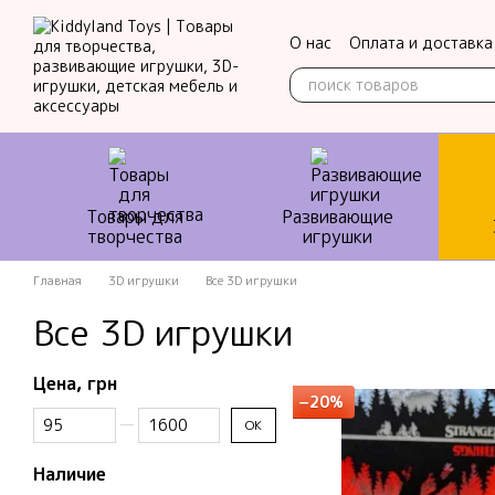
Перейти к основному контенту
О нас
Оплата и доставка
Контактная информация
Товары для
Развивающие
творчества
игрушки
Главная
3D игрушки
Все 3D игрушки
Все 3D игрушки
Цена, грн
−20%
От Цена, грн
До Цена, грн
OK
Наличие