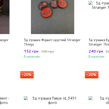
ranger
3д іграшка Фіджет круглий Stranger
3д іграшка К
Things
Stranger Thi
152 грн
240 грн
190 грн
3
В наличии
В наличии
−20%
−20%