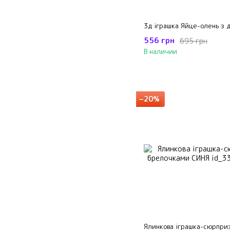
3д іграшка Яйце-олень з 
556 грн
695 грн
В наличии
−20%
Ялинкова іграшка-сюрприз