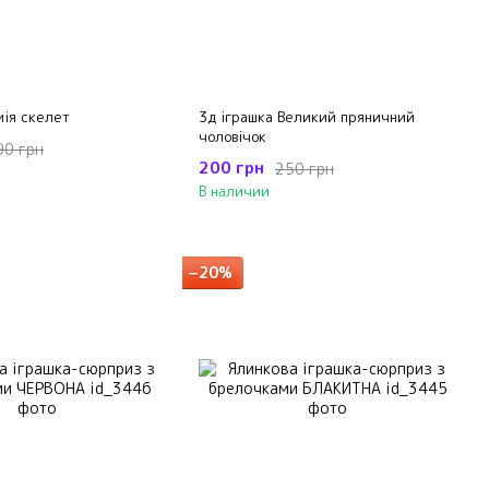
мія скелет
3д іграшка Великий пряничний
чоловічок
90 грн
200 грн
250 грн
В наличии
−20%