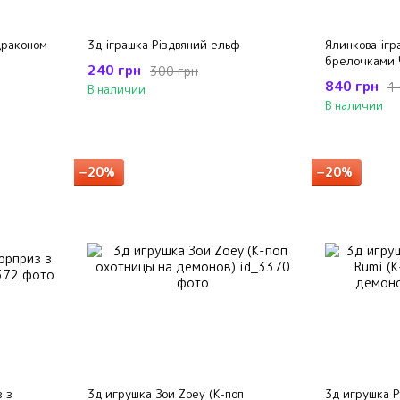
драконом
3д іграшка Різдвяний ельф
Ялинкова ігр
брелочками 
240 грн
300 грн
840 грн
1
В наличии
В наличии
−20%
−20%
 з
3д игрушка Зои Zoey (К-поп
3д игрушка 