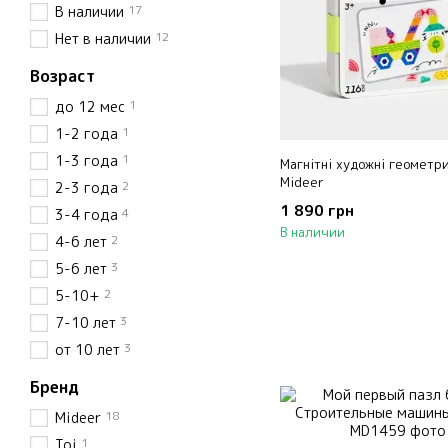
17
В наличии
12
Нет в наличии
Возраст
1
до 12 мес
1
1-2 года
1
1-3 года
Магнітні художні геометр
Mideer
2
2-3 года
1 890 грн
4
3-4 года
В наличии
2
4-6 лет
3
5-6 лет
2
5-10+
3
7-10 лет
3
от 10 лет
Бренд
18
Mideer
1
Toi