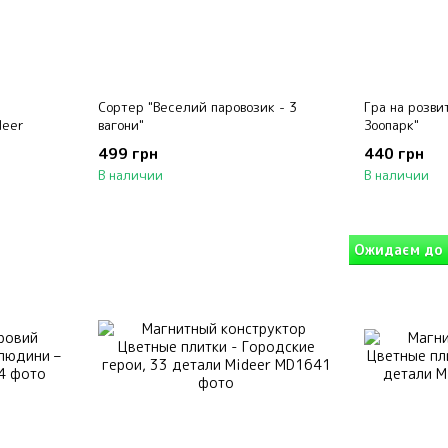
Сортер "Веселий паровозик - 3
Гра на розвит
deer
вагони"
Зоопарк"
499 грн
440 грн
В наличии
В наличии
Ожидаєм до 