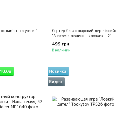
ок пам'яті та уваги "
Сортер багатошаровий дерев'яний:
"Анатомія людини – хлопчик - 2"
499 грн
В наличии
10.08
Новинка
Видео