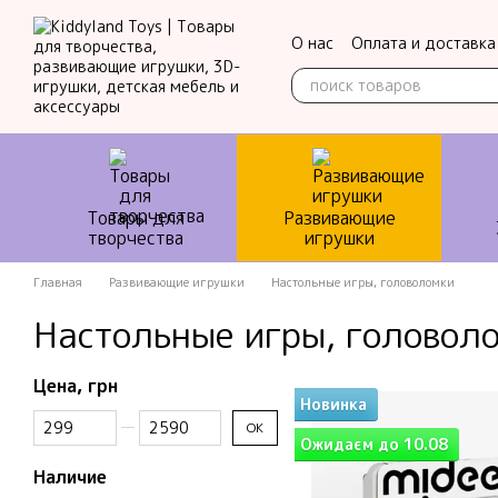
Перейти к основному контенту
О нас
Оплата и доставка
Контактная информация
Товары для
Развивающие
творчества
игрушки
Главная
Развивающие игрушки
Настольные игры, головоломки
Настольные игры, головол
Цена, грн
Новинка
От Цена, грн
До Цена, грн
OK
Ожидаєм до 10.08
Наличие