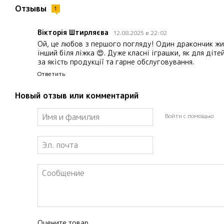
Отзывы
1
Вікторія Штирляєва
12.08.2025 в 22:02
Ой, це любов з першого погляду! Один дракончик жив
інший біля ліжка 😍. Дуже класні іграшки, як для діте
за якість продукції та гарне обслуговування.
Ответить
Новый отзыв или комментарий
Войти с помощью
Оцените товар