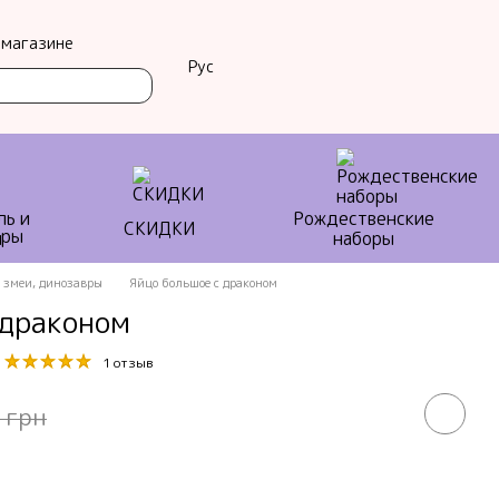
 магазине
Рус
ль и
Рождественские
СКИДКИ
ы
наборы
 змеи, динозавры
Яйцо большое с драконом
 драконом
1 отзыв
 грн