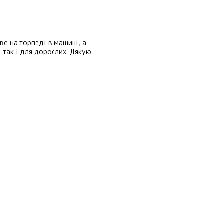
е на торпеді в машині, а
й так і для дорослих. Дякую