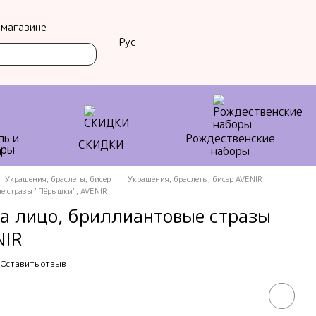
 магазине
Рус
ль и
Рождественские
СКИДКИ
ы
наборы
Украшения, браслеты, бисер
Украшения, браслеты, бисер AVENIR
е стразы "Пёрышки", AVENIR
на лицо, бриллиантовые стразы
NIR
Оставить отзыв