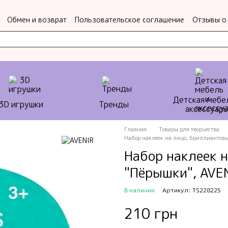
Обмен и возврат
Пользовательское соглашение
Отзывы о
Детская мебе
3D игрушки
Тренды
аксессуар
Главная
Товары для творчества
Набор наклеек на лицо, бриллиантовы
Набор наклеек 
"Пёрышки", AVE
В наличии
Артикул: TS228225
210 грн