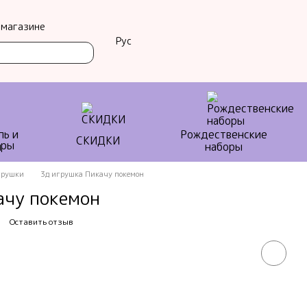
 магазине
Рус
ль и
Рождественские
СКИДКИ
ы
наборы
грушки
3д игрушка Пикачу покемон
ачу покемон
Оставить отзыв