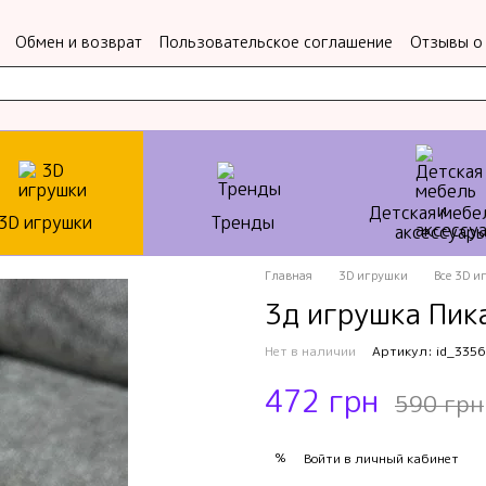
Обмен и возврат
Пользовательское соглашение
Отзывы о
Детская мебе
3D игрушки
Тренды
аксессуар
Главная
3D игрушки
Все 3D и
3д игрушка Пик
Нет в наличии
Артикул: id_3356
472 грн
590 грн
%
Войти
в личный кабинет