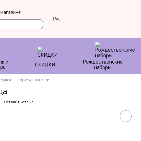
 магазине
Рус
ль и
Рождественские
СКИДКИ
ы
наборы
грушки
3д игрушка Панда
да
Оставить отзыв