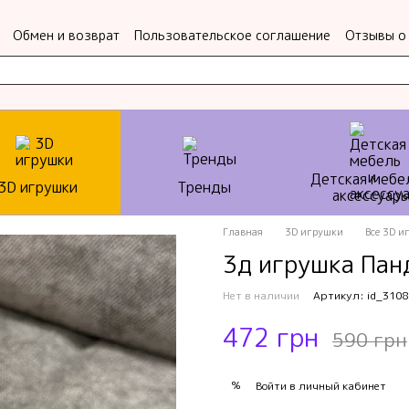
Обмен и возврат
Пользовательское соглашение
Отзывы о
Детская мебе
3D игрушки
Тренды
аксессуар
Главная
3D игрушки
Все 3D и
3д игрушка Пан
Нет в наличии
Артикул: id_3108
472 грн
590 грн
%
Войти
в личный кабинет