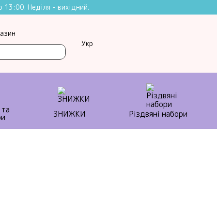
 13:00. Неділя - вихідний.
газин
Укр
 та
ЗНИЖКИ
Різдвяні набори