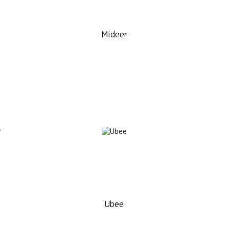
Mideer
Ubee