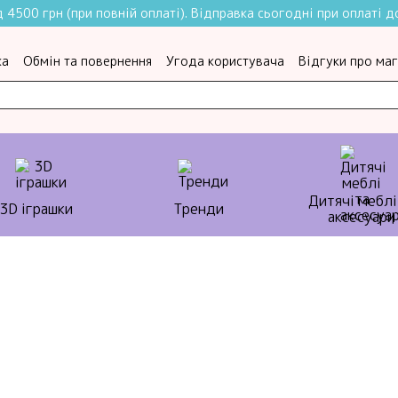
4500 грн (при повній оплаті). Відправка сьогодні при оплаті до
ка
Обмін та повернення
Угода користувача
Відгуки про ма
Дитячі меблі
3D іграшки
Тренди
аксесуари