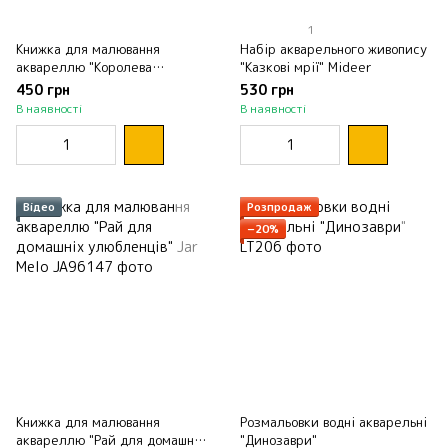
1
Книжка для малювання
Набір акварельного живопису
аквареллю "Королева
"Казкові мрії" Mideer
десертів" Jar Melo
450 грн
530 грн
В наявності
В наявності
Відео
Розпродаж
−20%
Книжка для малювання
Розмальовки водні акварельні
аквареллю "Рай для домашніх
"Динозаври"