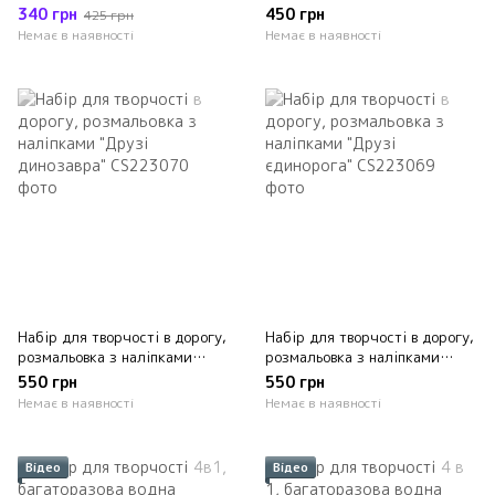
Mideer
340 грн
450 грн
425 грн
Немає в наявності
Немає в наявності
Набір для творчості в дорогу,
Набір для творчості в дорогу,
розмальовка з наліпками
розмальовка з наліпками
"Друзі динозавра"
"Друзі єдинорога"
550 грн
550 грн
Немає в наявності
Немає в наявності
Відео
Відео