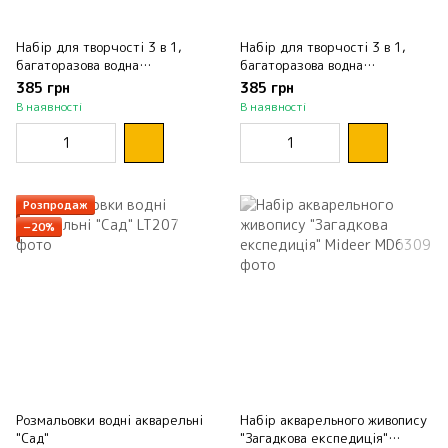
Набір для творчості 3 в 1,
Набір для творчості 3 в 1,
багаторазова водна
багаторазова водна
розмальовка "Єдиноріжки", 6
розмальовка "Принцеси", 6
385 грн
385 грн
аркушів
аркушів
В наявності
В наявності
Розпродаж
−20%
Розмальовки водні акварельні
Набір акварельного живопису
"Сад"
"Загадкова експедиція"