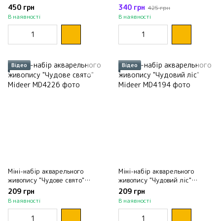
улюбленців" Jar Melo
450 грн
340 грн
425 грн
В наявності
В наявності
Відео
Відео
Міні-набір акварельного
Міні-набір акварельного
живопису "Чудове свято"
живопису "Чудовий ліс"
Mideer
Mideer
209 грн
209 грн
В наявності
В наявності