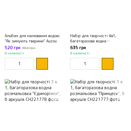
Альбом для малювання водою
Набір для творчості 4в1,
"Як зимують тварини" Auzou
багаторазова водна
розмальовка "Супергерої"
520 грн
635 грн
650 грн
В наявності
В наявності