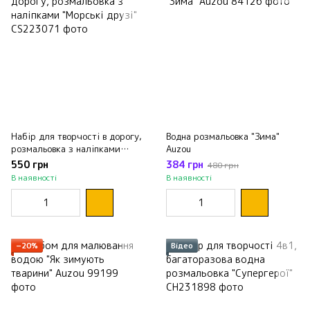
Набір для творчості в дорогу,
Водна розмальовка "Зима"
розмальовка з наліпками
Auzou
"Морські друзі"
550 грн
384 грн
480 грн
В наявності
В наявності
−20%
Відео