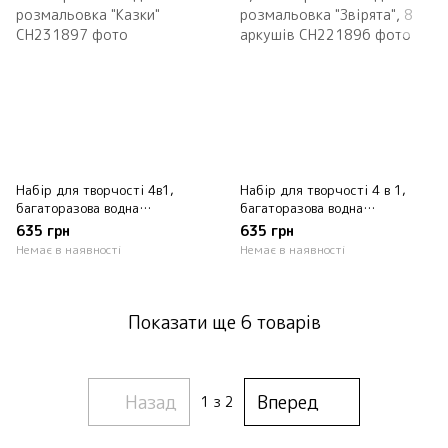
Набір для творчості 4в1,
Набір для творчості 4 в 1,
багаторазова водна
багаторазова водна
розмальовка "Казки"
розмальовка "Звірята", 8
635 грн
635 грн
аркушів
Немає в наявності
Немає в наявності
Показати ще 6 товарів
Назад
Вперед
1
з 2