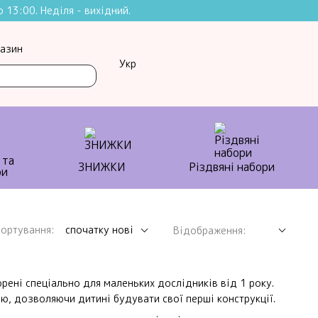
 13:00. Неділя - вихідний.
газин
Укр
 та
ЗНИЖКИ
Різдвяні набори
ортування:
спочатку нові
Відображення:
орені спеціально для маленьких дослідників від 1 року.
ою, дозволяючи дитині будувати свої перші конструкції.