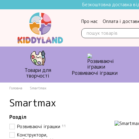
Перейти до основного контенту
Безкоштовна доставка від 
Про нас
Оплата і достав
Контактна інформація
Товари для
Розвиваючі іграшки
творчості
Головна
Smartmax
Smartmax
Розділ
11
Розвиваючі іграшки
Конструктори,