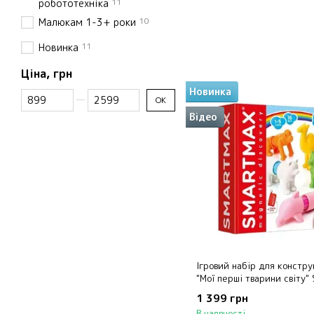
11
робототехніка
10
Малюкам 1-3+ роки
11
Новинка
Ціна, грн
Новинка
Від Ціна, грн
До Ціна, грн
ОК
Відео
Ігровий набір для констр
"Мої перші тварини світу"
1 399 грн
В наявності