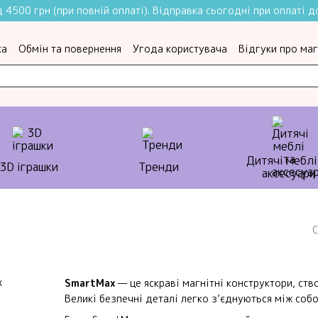
4500 грн (при повній оплаті). Відправка сьогодні при оплаті до
ка
Обмін та повернення
Угода користувача
Відгуки про ма
Дитячі меблі
3D іграшки
Тренди
аксесуари
С
SmartMax
— це яскраві магнітні конструктори, ств
Великі безпечні деталі легко з’єднуються між соб