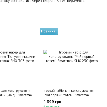
алюку розвиватися через творчість і експерименти.
Новинка
жливості для будівництва роблять SmartMax ідеальним
р для конструювання
Ігровий набір для конструювання
ини (мікс)" Smartmax
"Мій перший тотем" Smartmax
1 399 грн
В наявності