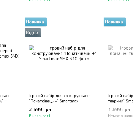
Новинка
Новинка
Відео
уювання
Ігровий набір для конструювання
Ігровий набі
ь"
"Початківець +" Smartmax
тварини" Sm
2 599 грн
1 399 грн
В наявності
Немає в наяв