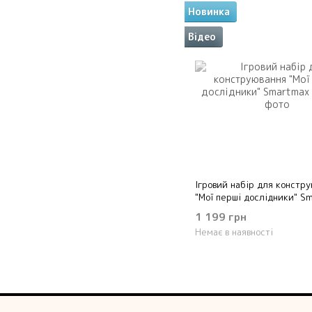
Новинка
Відео
Ігровий набір для констр
"Мої перші дослідники" S
1 199 грн
Немає в наявності