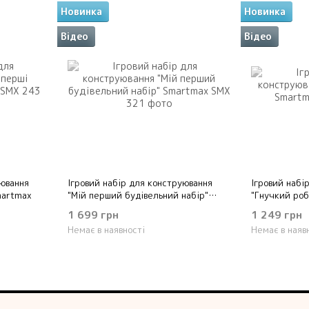
Новинка
Новинка
Відео
Відео
уювання
Ігровий набір для конструювання
Ігровий набі
martmax
"Мій перший будівельний набір"
"Гнучкий ро
Smartmax
1 699 грн
1 249 грн
Немає в наявності
Немає в наяв