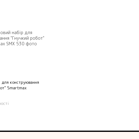
р для конструювання
бот" Smartmax
ності