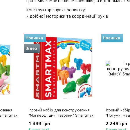
Гра з SmartMax не лише захоплює, а й допомагає м
Конструктор сприяє розвитку:
• дрібної моторики та координації рухів
• логічного мислення
• вивчення кольорів і форм
• просторового сприйняття
Новинка
Новинка
• навичок рахунку
• фантазії та творчості
Відео
• соціальних навичок під час спільної гри
Міцні магніти, безпечні матеріали та безмежні мо
конструктором для перших відкриттів.
уювання
Ігровий набір для конструювання
Ігровий набі
 Smartmax
"Мої перші дикі тварини" Smartmax
"Потужні маш
1 399 грн
2 249 грн
В наявності
В наявності