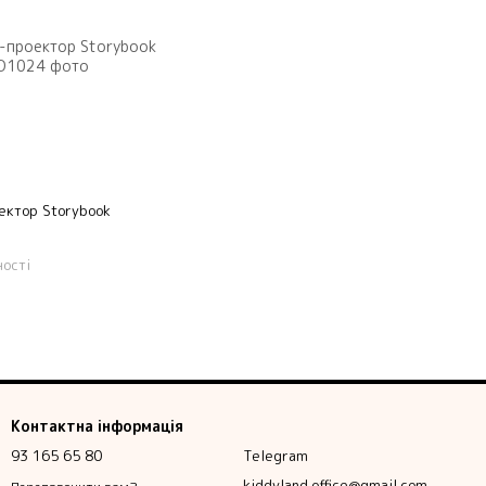
ектор Storybook
ності
Контактна інформація
93 165 65 80
Telegram
kiddyland.office@gmail.com