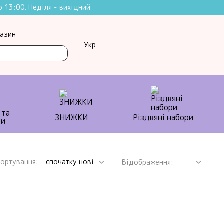
 13:00. Неділя - вихідний.
газин
Укр
 та
ЗНИЖКИ
Різдвяні набори
ортування:
спочатку нові
Відображення: