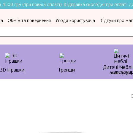
4500 грн (при повній оплаті). Відправка сьогодні при оплаті до
ка
Обмін та повернення
Угода користувача
Відгуки про ма
Дитячі меблі
3D іграшки
Тренди
аксесуари
С