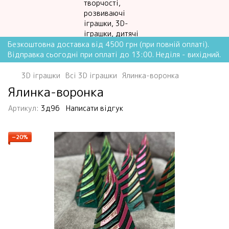
Безкоштовна доставка від 4500 грн (при повній оплаті).
Відправка сьогодні при оплаті до 13:00. Неділя - вихідний.
3D іграшки
Всі 3D іграшки
Ялинка-воронка
Ялинка-воронка
Артикул:
3д96
Написати відгук
−20%