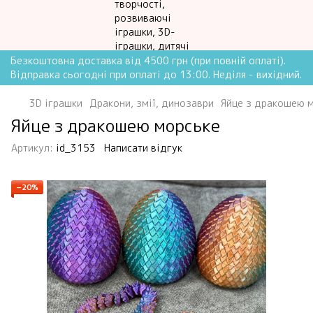
Безкоштовна доставка від 4500 грн (при повній оплаті).
Відправка сьогодні при оплаті до 13:00. Неділя - вихідний.
3D іграшки
Дракони, змії, динозаври
Яйце з дракошею 
Яйце з дракошею морське
Артикул:
id_3153
Написати відгук
−20%