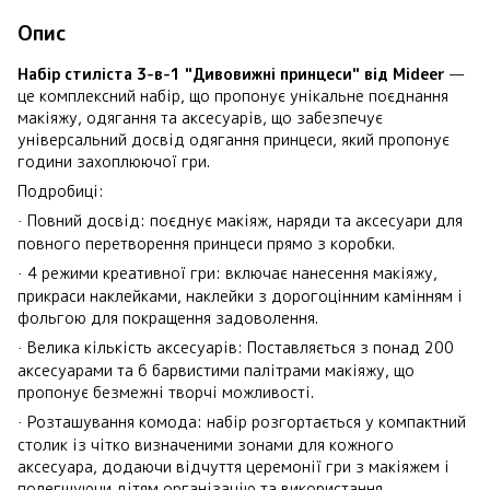
Опис
Набір стиліста 3-в-1 "Дивовижні принцеси" від Mideer
—
це комплексний набір, що пропонує унікальне поєднання
макіяжу, одягання та аксесуарів, що забезпечує
універсальний досвід одягання принцеси, який пропонує
години захоплюючої гри.
Подробиці:
Повний досвід: поєднує макіяж, наряди та аксесуари для
·
повного перетворення принцеси прямо з коробки.
4 режими креативної гри: включає нанесення макіяжу,
·
прикраси наклейками, наклейки з дорогоцінним камінням і
фольгою для покращення задоволення.
Велика кількість аксесуарів: Поставляється з понад 200
·
аксесуарами та 6 барвистими палітрами макіяжу, що
пропонує безмежні творчі можливості.
Розташування комода: набір розгортається у компактний
·
столик із чітко визначеними зонами для кожного
аксесуара, додаючи відчуття церемонії гри з макіяжем і
полегшуючи дітям організацію та використання.