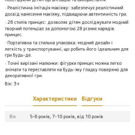
Реалістична імітація макіяжу: забезпечує реалістичний
·
досвід нанесення макіяжу, підвищуючи автентичність гри.
28 стилів принцес: дозволяє дітям досліджувати модний
·
творчий потенціал за допомогою 28 різних нарядів
принцес.
Портативна та стильна упаковка: модний дизайн і
·
легкість у транспортуванні, що робить його ідеальним для
гри будь-де.
Точні вирізані малюнки: фігурки принцес можна легко
·
знімати та переставляти на будь-яку гладку поверхню для
декоративної гри.
Вік: 3+
Характеристики
Відгуки
Вік
5-6 років, 7-10 років, від 10 років