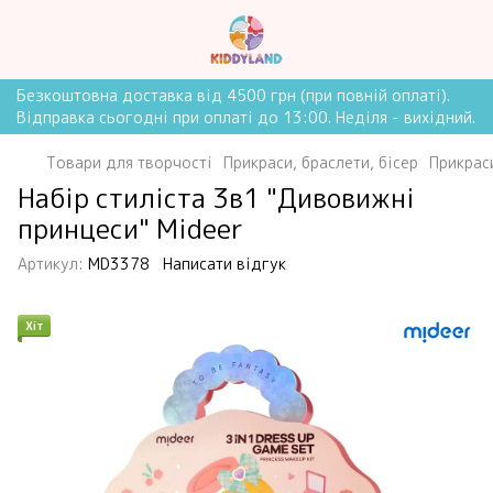
Безкоштовна доставка від 4500 грн (при повній оплаті).
Відправка сьогодні при оплаті до 13:00. Неділя - вихідний.
Товари для творчості
Прикраси, браслети, бісер
Прикраси
Набір стиліста 3в1 "Дивовижні
принцеси" Mideer
Артикул:
MD3378
Написати відгук
Хіт