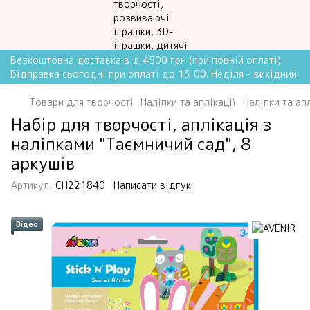
Безкоштовна доставка від 4500 грн (при повній оплаті).
Відправка сьогодні при оплаті до 13:00. Неділя - вихідний.
Товари для творчості
Наліпки та аплікації
Наліпки та ап
Набір для творчості, аплікація з
наліпками "Таємничий сад", 8
аркушів
Артикул:
CH221840
Написати відгук
Відео