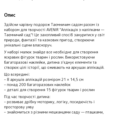
Опис
Здійсни чарівну подорож Таємничим садом разом із
набором для творчості AVENIR “Аплікація з наліпками —
Таємничий сад”! Це захопливий спосіб зануритися у світ
природи, фантазії та казкових пригод, створюючи
унікальні сцени власноруч.
У наборі малюк знайде все необхідне для створення
яскравих фігурок тварин і рослин. Використовуючи
багаторазові наклейки, дитина з’єднує елементи та
створює цілі історії, що оживають на аркушах аплікацій.
Що всередині:
– 8 аркушів аплікацій розміром 21 × 14,5 см
– понад 200 багаторазових наклейок
– деталі для створення 15 фігурок тварин і рослин
Під час творчості дитина:
– розвиває дрібну моторику, логіку, посидючість і
просторову уяву
– знайомиться з різними мешканцями саду — пташками,