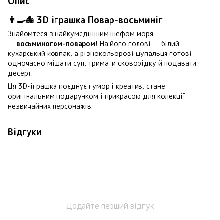
Опис
👨‍🍳🐙 3D іграшка Повар-восьминіг
Знайомтеся з найкумеднішим шефом моря
—
восьминогом-поваром
! На його голові — білий
кухарський ковпак, а різнокольорові щупальця готові
одночасно мішати суп, тримати сковорідку й подавати
десерт.
Ця 3D-іграшка поєднує гумор і креатив, стане
оригінальним подарунком і прикрасою для колекції
незвичайних персонажів.
Відгуки
Додайте перший відгук