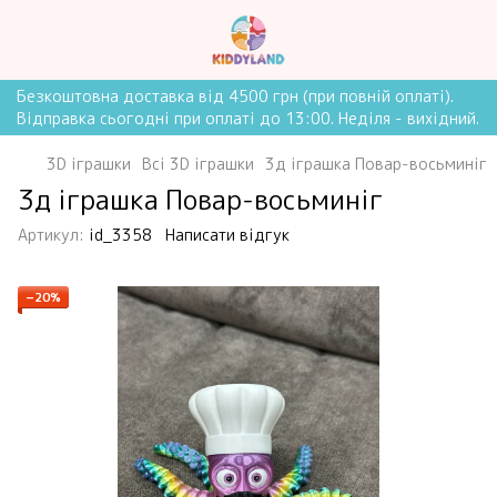
Безкоштовна доставка від 4500 грн (при повній оплаті).
Відправка сьогодні при оплаті до 13:00. Неділя - вихідний.
3D іграшки
Всі 3D іграшки
3д іграшка Повар-восьминіг
3д іграшка Повар-восьминіг
Артикул:
id_3358
Написати відгук
−20%