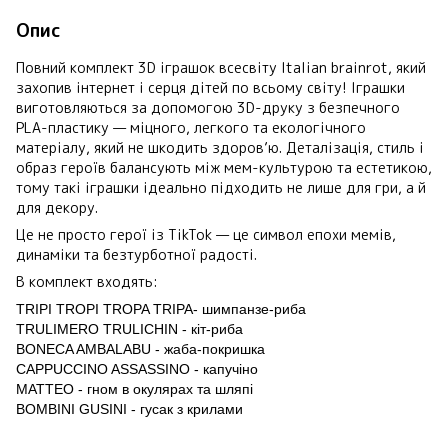
Опис
Повний комплект 3D іграшок всесвіту Italian brainrot, який
захопив інтернет і серця дітей по всьому світу! Іграшки
виготовляються за допомогою 3D-друку з безпечного
PLA-пластику — міцного, легкого та екологічного
матеріалу, який не шкодить здоров’ю. Деталізація, стиль і
образ героїв балансують між мем-культурою та естетикою,
тому такі іграшки ідеально підходить не лише для гри, а й
для декору.
Це не просто герої із TikTok — це символ епохи мемів,
динаміки та безтурботної радості.
В комплект входять:
TRIPI TROPI TROPA TRIPA- шимпанзе-риба
TRULIMERO TRULICHIN - кіт-риба
BONECA AMBALABU - жаба-покришка
CAPPUCCINO ASSASSINO - капучіно
MATTEO - гном в окулярах та шляпі
BOMBINI GUSINI - гусак з крилами