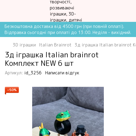
Безкоштовна доставка від 4500 грн (при повній оплаті).
Відправка сьогодні при оплаті до 13:00. Неділя - вихідний.
3D іграшки
Italian Brainrot
3д іграшка Italian brainrot
3д іграшка Italian brainrot
Комплект NEW 6 шт
Артикул:
id_3256
Написати відгук
−50%