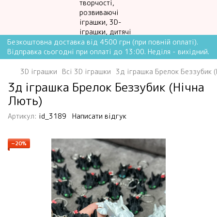
Безкоштовна доставка від 4500 грн (при повній оплаті).
Відправка сьогодні при оплаті до 13:00. Неділя - вихідний.
3D іграшки
Всі 3D іграшки
3д іграшка Брелок Беззубик (
3д іграшка Брелок Беззубик (Нічна
Лють)
Артикул:
id_3189
Написати відгук
−20%